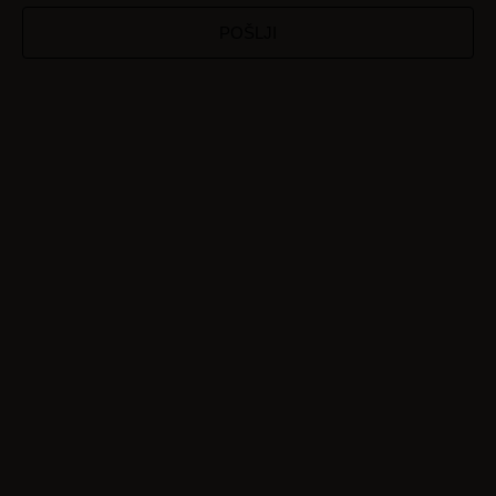
POŠLJI
Okolica
O nas
Nastanitve
Galerija