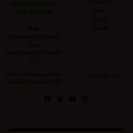
Nastanitve
41 629 849
Andrej:
Okolica
+386 41 615 935
Galerija
Mail:
Kontakt
Andreja:
+386 41 629 849
andreja.pecek@fundusd
oo.si
andrej.pecek@fundusdo
Andrej:
+386 41 615 935
o.si
Pravne informacije si lahko
En
De
Hr
Sledi nam:
prebereš na booking.com!