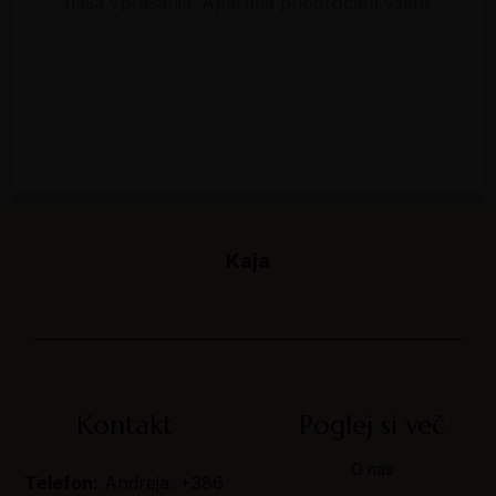
naša vprašanja. Apartma priporočam vsem.
Kaja
Slovenija
Kontakt
Poglej si več
O nas
Telefon:
Andreja: +386