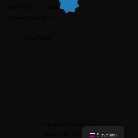
Kranjska Gora - 2. apartma
Mountain house Peček
Kontakt
Andreja:
+386 41 629 849
Andrej:
+386 41 615 935
Slovenian